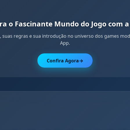
a o Fascinante Mundo do Jogo com a
n, suas regras e sua introdução no universo dos games mod
App.
Confira Agora
→