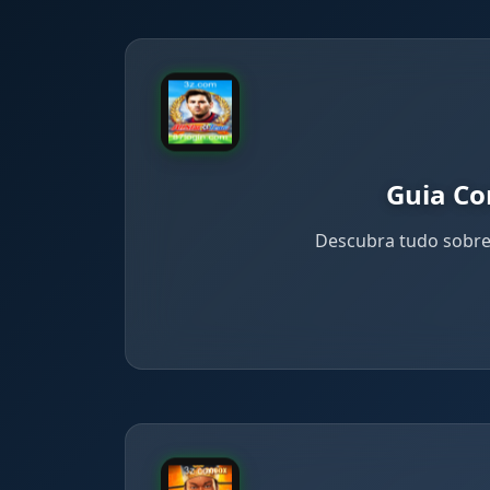
Guia Co
Descubra tudo sobre 