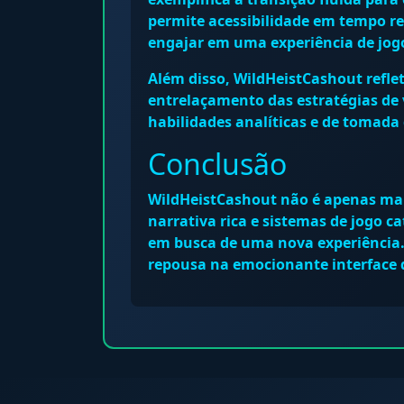
permite acessibilidade em tempo re
engajar em uma experiência de jog
Além disso, WildHeistCashout refle
entrelaçamento das estratégias de
habilidades analíticas e de tomada 
Conclusão
WildHeistCashout não é apenas ma
narrativa rica e sistemas de jogo c
em busca de uma nova experiência. 
repousa na emocionante interface 