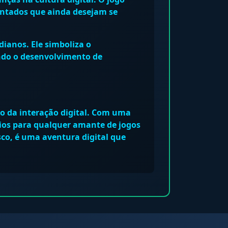
entados que ainda desejam se
dianos. Ele simboliza o
ndo o desenvolvimento de
 da interação digital. Com uma
órios para qualquer amante de jogos
sco, é uma aventura digital que