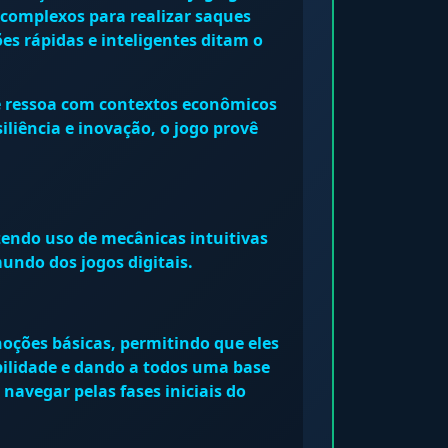
complexos para realizar saques
s rápidas e inteligentes ditam o
ue ressoa com contextos econômicos
liência e inovação, o jogo provê
zendo uso de mecânicas intuitivas
undo dos jogos digitais.
noções básicas, permitindo que eles
bilidade e dando a todos uma base
navegar pelas fases iniciais do