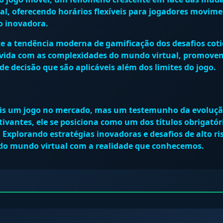
al, oferecendo horários flexíveis para jogadores movim
o inovadora.
te a tendência moderna de gamificação dos desafios coti
 vida com as complexidades do mundo virtual, promove
de decisão que são aplicáveis além dos limites do jogo.
is um jogo no mercado, mas um testemunho da evolução
ativantes, ele se posiciona como um dos títulos obrigat
Explorando estratégias inovadoras e desafios de alto ri
do mundo virtual com a realidade que conhecemos.