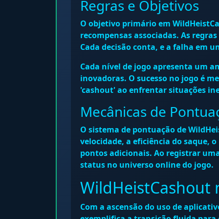
Regras e Objetivos
O objetivo primário em WildHeistCa
recompensas associadas. As regras 
Cada decisão conta, e a falha em u
Cada nível de jogo apresenta um am
inovadoras. O sucesso no jogo é m
'cashout' ao enfrentar situações in
Mecânicas de Pontua
O sistema de pontuação de WildHei
velocidade, a eficiência do saque, 
pontos adicionais. Ao registrar um
status no universo online do jogo.
WildHeistCashout 
Com a ascensão do uso de aplicati
exemplifica a transição fluida par