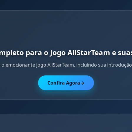
mpleto para o Jogo AllStarTeam e sua
o emocionante jogo AllStarTeam, incluindo sua introdução 
Confira Agora
→