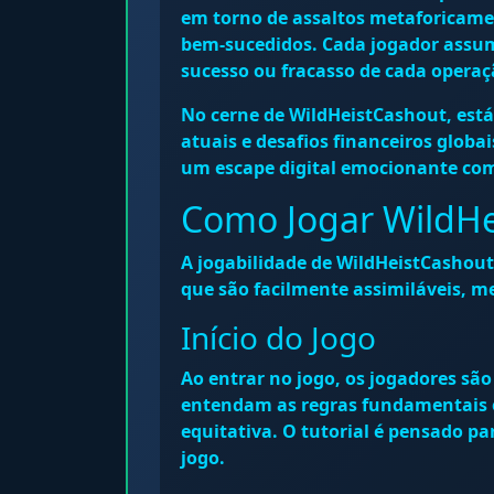
em torno de assaltos metaforicame
bem-sucedidos. Cada jogador assume
sucesso ou fracasso de cada operaç
No cerne de WildHeistCashout, está
atuais e desafios financeiros glob
um escape digital emocionante com 
Como Jogar WildHe
A jogabilidade de WildHeistCashout
que são facilmente assimiláveis, m
Início do Jogo
Ao entrar no jogo, os jogadores são
entendam as regras fundamentais e
equitativa. O tutorial é pensado pa
jogo.