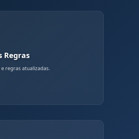
s Regras
e regras atualizadas.