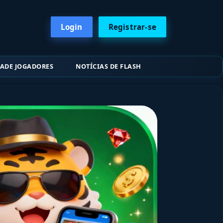
Login
Registrar-se
ADE JOGADORES
NOTÍCIAS DE FLASH