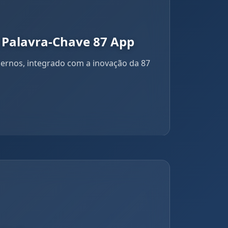
 Palavra-Chave 87 App
ernos, integrado com a inovação da 87