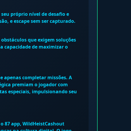
seu próprio nível de desafio e
são, e escape sem ser capturado.
e obstáculos que exigem soluções
la capacidade de maximizar o
de apenas completar missões. A
atégica premiam o jogador com
tas especiais, impulsionando seu
 o
87 app
, WildHeistCashout
ças na cultura digital. O jogo