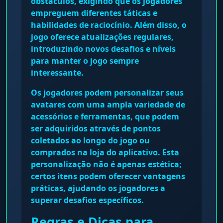
obstáculos, exigindo que os jogadores
empreguem diferentes táticas e
habilidades de raciocínio. Além disso, o
jogo oferece atualizações regulares,
introduzindo novos desafios e níveis
para manter o jogo sempre
interessante.
Os jogadores podem personalizar seus
avatares com uma ampla variedade de
acessórios e ferramentas, que podem
ser adquiridos através de pontos
coletados ao longo do jogo ou
comprados na loja do aplicativo. Esta
personalização não é apenas estética;
certos itens podem oferecer vantagens
práticas, ajudando os jogadores a
superar desafios específicos.
Regras e Dicas para