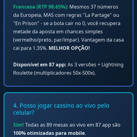
Francesa (RTP 98.65%):
Mesmos 37 números
da Europeia, MAS com regras "La Partage" ou
"En Prison" - se a bola cair no 0, você recupera
metade da aposta em chances simples
(vermelho/preto, par/ímpar). Vantagem da casa
cai para 1.35%.
MELHOR OPÇÃO!
Disponível em 87 app:
As 3 versões + Lightning
Roulette (multiplicadores 50x-500x).
4. Posso jogar cassino ao vivo pelo
celular?
Sim!
Todas as 89 mesas ao vivo em 87 app são
100% otimizadas para mobile
.