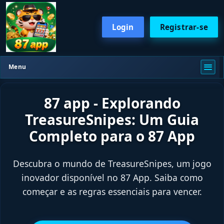
Login
Registrar-se
Menu
87 app - Explorando
TreasureSnipes: Um Guia
Completo para o 87 App
Descubra o mundo de TreasureSnipes, um jogo
inovador disponível no 87 App. Saiba como
começar e as regras essenciais para vencer.