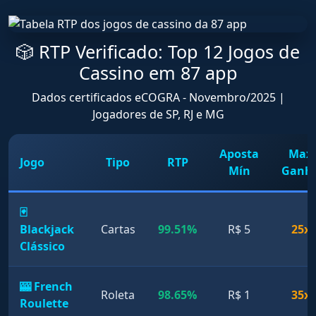
🎲 RTP Verificado: Top 12 Jogos de
Cassino em 87 app
Dados certificados eCOGRA - Novembro/2025 |
Jogadores de SP, RJ e MG
Aposta
Max
Jogo
Tipo
RTP
Mín
Ganh
🃏
Blackjack
Cartas
99.51%
R$ 5
25x
Clássico
🎰 French
Roleta
98.65%
R$ 1
35x
Roulette