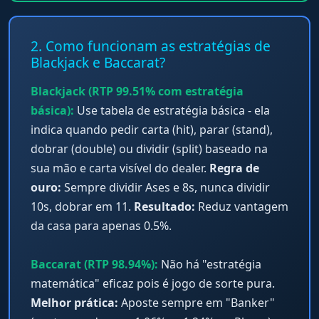
2. Como funcionam as estratégias de
Blackjack e Baccarat?
Blackjack (RTP 99.51% com estratégia
básica):
Use tabela de estratégia básica - ela
indica quando pedir carta (hit), parar (stand),
dobrar (double) ou dividir (split) baseado na
sua mão e carta visível do dealer.
Regra de
ouro:
Sempre dividir Ases e 8s, nunca dividir
10s, dobrar em 11.
Resultado:
Reduz vantagem
da casa para apenas 0.5%.
Baccarat (RTP 98.94%):
Não há "estratégia
matemática" eficaz pois é jogo de sorte pura.
Melhor prática:
Aposte sempre em "Banker"