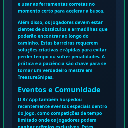
e usar as ferramentas corretas no
momento certo para acelerar a busca.
Além disso, os jogadores devem estar
cientes de
obstáculos e armadilhas
que
poderão encontrar ao longo do
caminho. Estas barreiras requerem
soluções criativas e rápidas para evitar
perder tempo ou sofrer penalidades. A
prática e a paciência são chave para se
tornar um verdadeiro mestre em
TreasureSnipes.
Eventos e Comunidade
O 87 App também hospedou
recentemente eventos especiais dentro
do jogo, como competições de tempo
limitado onde os jogadores podem
ganhar prêmios exclusivos. Estes