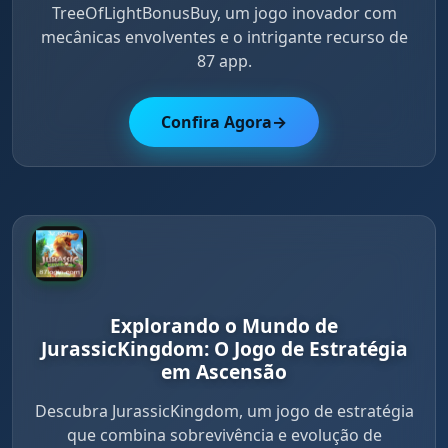
TreeOfLightBonusBuy, um jogo inovador com
mecânicas envolventes e o intrigante recurso de
87 app.
Confira Agora
→
Explorando o Mundo de
JurassicKingdom: O Jogo de Estratégia
em Ascensão
Descubra JurassicKingdom, um jogo de estratégia
que combina sobrevivência e evolução de