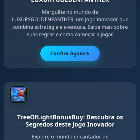
Mergulhe no mundo de
LUXURYGOLDENPANTHER, um jogo inovador que
combina estratégia e aventura. Saiba mais sobre
suas regras e como começar a jogar.
Confira Agora
→
TreeOfLightBonusBuy: Descubra os
Segredos deste Jogo Inovador
Explore o mundo encantador de