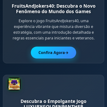
FruitsAndJokers40: Descubra o Novo
Fenômeno do Mundo dos Games
Explore o jogo FruitsAndJokers40, uma
experiência vibrante que mistura diversão e
estratégia, com uma introdução detalhada e
regras essenciais para iniciantes e veteranos.
Confira Agora
→
Descubra o Empolgante Jogo
LUXURYGOLDENPANTHER