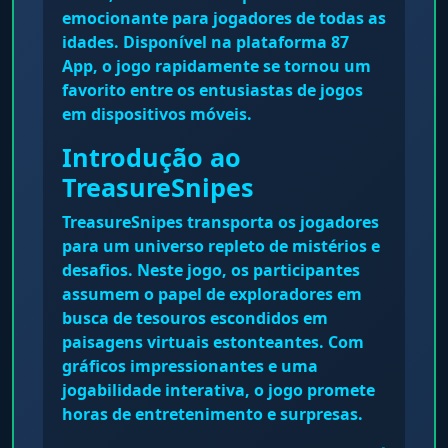
emocionante para jogadores de todas as
idades. Disponível na plataforma
87
App
, o jogo rapidamente se tornou um
favorito entre os entusiastas de jogos
em dispositivos móveis.
Introdução ao
TreasureSnipes
TreasureSnipes transporta os jogadores
para um universo repleto de mistérios e
desafios. Neste jogo, os participantes
assumem o papel de exploradores em
busca de tesouros escondidos em
paisagens virtuais estonteantes. Com
gráficos impressionantes e uma
jogabilidade interativa, o jogo promete
horas de entretenimento e surpresas.