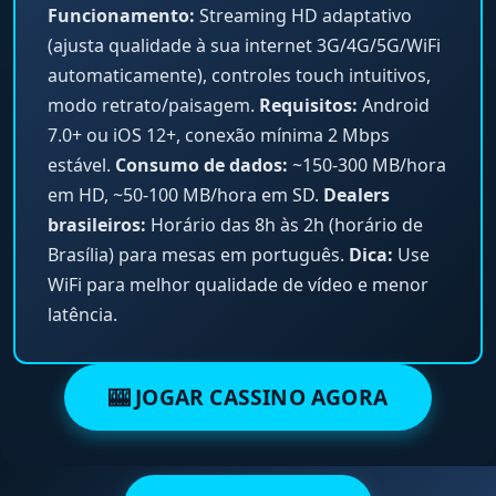
Funcionamento:
Streaming HD adaptativo
(ajusta qualidade à sua internet 3G/4G/5G/WiFi
automaticamente), controles touch intuitivos,
modo retrato/paisagem.
Requisitos:
Android
7.0+ ou iOS 12+, conexão mínima 2 Mbps
estável.
Consumo de dados:
~150-300 MB/hora
em HD, ~50-100 MB/hora em SD.
Dealers
brasileiros:
Horário das 8h às 2h (horário de
Brasília) para mesas em português.
Dica:
Use
WiFi para melhor qualidade de vídeo e menor
latência.
🎰 JOGAR CASSINO AGORA