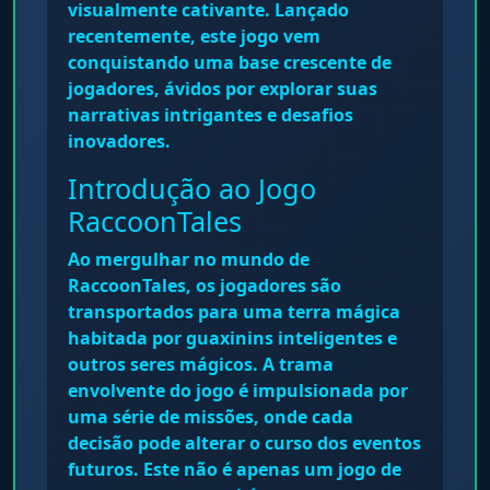
visualmente cativante. Lançado
recentemente, este jogo vem
conquistando uma base crescente de
jogadores, ávidos por explorar suas
narrativas intrigantes e desafios
inovadores.
Introdução ao Jogo
RaccoonTales
Ao mergulhar no mundo de
RaccoonTales
, os jogadores são
transportados para uma terra mágica
habitada por guaxinins inteligentes e
outros seres mágicos. A trama
envolvente do jogo é impulsionada por
uma série de missões, onde cada
decisão pode alterar o curso dos eventos
futuros. Este não é apenas um jogo de