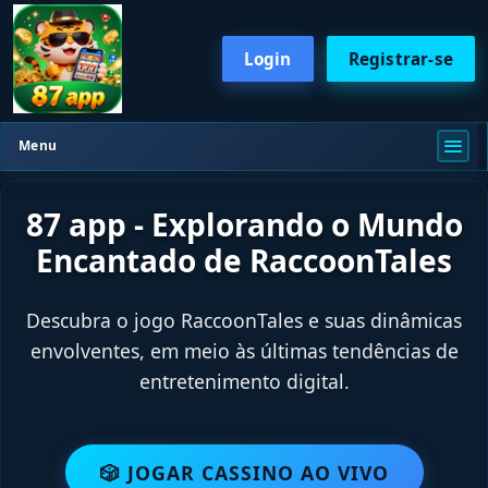
Login
Registrar-se
Menu
87 app - Explorando o Mundo
Encantado de RaccoonTales
Descubra o jogo RaccoonTales e suas dinâmicas
envolventes, em meio às últimas tendências de
entretenimento digital.
🎲 JOGAR CASSINO AO VIVO