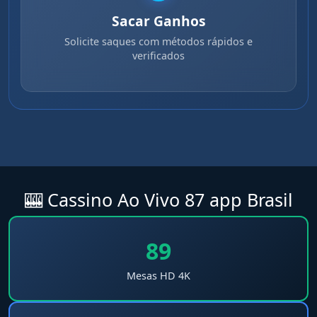
Sacar Ganhos
Solicite saques com métodos rápidos e
verificados
🎰 Cassino Ao Vivo 87 app Brasil
89
Mesas HD 4K