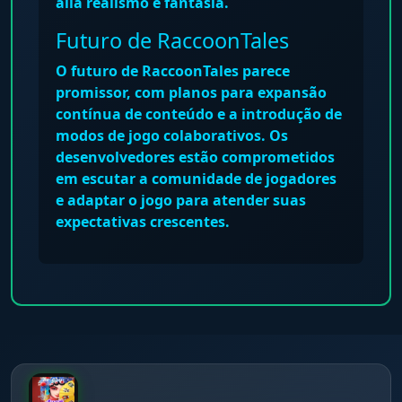
alia realismo e fantasia.
Futuro de RaccoonTales
O futuro de
RaccoonTales
parece
promissor, com planos para expansão
contínua de conteúdo e a introdução de
modos de jogo colaborativos. Os
desenvolvedores estão comprometidos
em escutar a comunidade de jogadores
e adaptar o jogo para atender suas
expectativas crescentes.