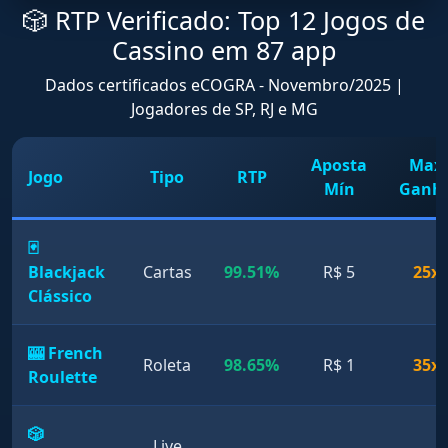
🎲 RTP Verificado: Top 12 Jogos de
Cassino em 87 app
Dados certificados eCOGRA - Novembro/2025 |
Jogadores de SP, RJ e MG
Aposta
Max
Jogo
Tipo
RTP
Mín
Ganh
🃏
Blackjack
Cartas
99.51%
R$ 5
25x
Clássico
🎰 French
Roleta
98.65%
R$ 1
35x
Roulette
🎲
Live