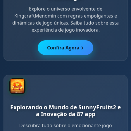
Explore o universo envolvente de
KingcraftMenomin com regras empolgantes e
dinâmicas de jogo únicas. Saiba tudo sobre esta
experiência de jogo inovadora.
Confira Agora
→
Explorando o Mundo de SunnyFruits2 e
a Inovação da 87 app
Descubra tudo sobre o emocionante jogo