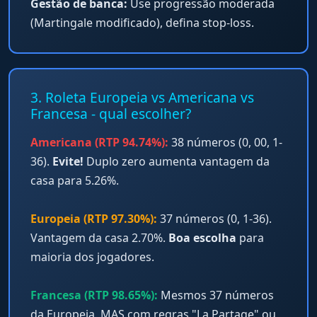
Gestão de banca:
Use progressão moderada
(Martingale modificado), defina stop-loss.
3. Roleta Europeia vs Americana vs
Francesa - qual escolher?
Americana (RTP 94.74%):
38 números (0, 00, 1-
36).
Evite!
Duplo zero aumenta vantagem da
casa para 5.26%.
Europeia (RTP 97.30%):
37 números (0, 1-36).
Vantagem da casa 2.70%.
Boa escolha
para
maioria dos jogadores.
Francesa (RTP 98.65%):
Mesmos 37 números
da Europeia, MAS com regras "La Partage" ou