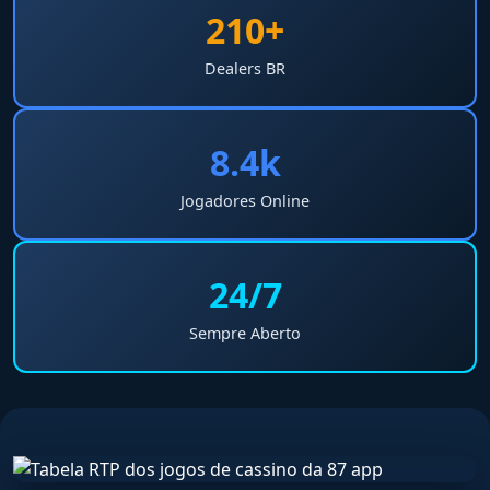
210+
Dealers BR
8.4k
Jogadores Online
24/7
Sempre Aberto