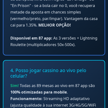
"En Prison" - se a bola cair no 0, você recupera
metade da aposta em chances simples
(vermelho/preto, par/ímpar). Vantagem da casa
cai para 1.35%.
MELHOR OPÇÃO!
Disponível em 87 app:
As 3 versões + Lightning
Roulette (multiplicadores 50x-500x).
4. Posso jogar cassino ao vivo pelo
celular?
Sim!
Todas as 89 mesas ao vivo em 87 app são
100% otimizadas para mobile
.
Funcionamento:
Streaming HD adaptativo
(ajusta qualidade à sua internet 3G/4G/5G/WiFi