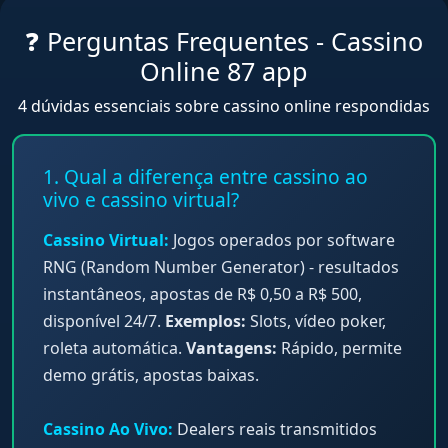
❓ Perguntas Frequentes - Cassino
Online 87 app
4 dúvidas essenciais sobre cassino online respondidas
1. Qual a diferença entre cassino ao
vivo e cassino virtual?
Cassino Virtual:
Jogos operados por software
RNG (Random Number Generator) - resultados
instantâneos, apostas de R$ 0,50 a R$ 500,
disponível 24/7.
Exemplos:
Slots, vídeo poker,
roleta automática.
Vantagens:
Rápido, permite
demo grátis, apostas baixas.
Cassino Ao Vivo:
Dealers reais transmitidos