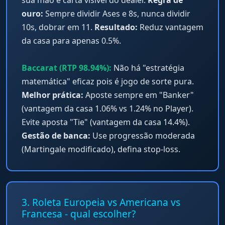
ouro:
Sempre dividir Ases e 8s, nunca dividir
10s, dobrar em 11.
Resultado:
Reduz vantagem
da casa para apenas 0.5%.
Baccarat (RTP 98.94%):
Não há "estratégia
matemática" eficaz pois é jogo de sorte pura.
Melhor prática:
Aposte sempre em "Banker"
(vantagem da casa 1.06% vs 1.24% no Player).
Evite aposta "Tie" (vantagem da casa 14.4%).
Gestão de banca:
Use progressão moderada
(Martingale modificado), defina stop-loss.
3. Roleta Europeia vs Americana vs
Francesa - qual escolher?