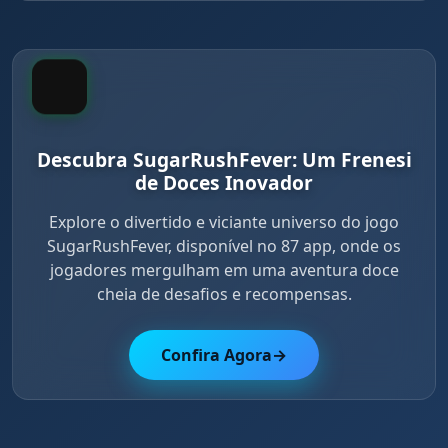
Descubra SugarRushFever: Um Frenesi
de Doces Inovador
Explore o divertido e viciante universo do jogo
SugarRushFever, disponível no 87 app, onde os
jogadores mergulham em uma aventura doce
cheia de desafios e recompensas.
Confira Agora
→