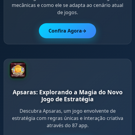
mecânicas e como ele se adapta ao cenário atual
de jogos.
Confira Agora
→
Apsaras: Explorando a Magia do Novo
Jogo de Estratégia
Descubra Apsaras, um jogo envolvente de
estratégia com regras únicas e interação criativa
através do 87 app.