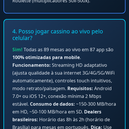
Roulette (multiplicadores 50x-500x).
4. Posso jogar cassino ao vivo pelo
celular?
Sim!
Todas as 89 mesas ao vivo em 87 app são
100% otimizadas para mobile
.
Funcionamento:
Streaming HD adaptativo
(ajusta qualidade à sua internet 3G/4G/5G/WiFi
automaticamente), controles touch intuitivos,
modo retrato/paisagem.
Requisitos:
Android
7.0+ ou iOS 12+, conexão mínima 2 Mbps
estável.
Consumo de dados:
~150-300 MB/hora
em HD, ~50-100 MB/hora em SD.
Dealers
brasileiros:
Horário das 8h às 2h (horário de
Brasília) para mesas em português.
Dica:
Use