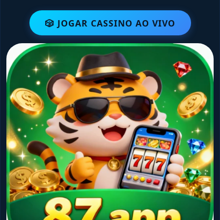
🎲 JOGAR CASSINO AO VIVO