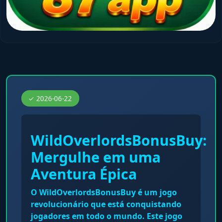
✓ 2026-06-22
WildOverlordsBonusBuy:
Mergulhe em uma
Aventura Épica
O
WildOverlordsBonusBuy
é um jogo
revolucionário que está conquistando
jogadores em todo o mundo. Este jogo