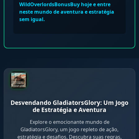
WildOverlordsBonusBuy hoje e entre
neste mundo de aventura e estratégia
sem igual.
Desvendando GladiatorsGlory: Um Jogo
de Estratégia e Aventura
Explore o emocionante mundo de
GladiatorsGlory, um jogo repleto de ação,
estratégia e desafios. Descubra suas regras,