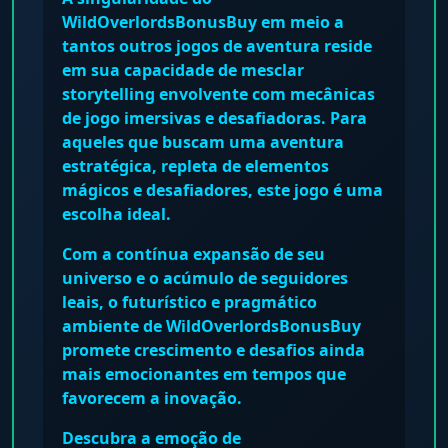
WildOverlordsBonusBuy
em meio a
tantos outros jogos de aventura reside
em sua capacidade de mesclar
storytelling envolvente com mecânicas
de jogo imersivas e desafiadoras. Para
aqueles que buscam uma aventura
estratégica, repleta de elementos
mágicos e desafiadores, este jogo é uma
escolha ideal.
Com a contínua expansão de seu
universo e o acúmulo de seguidores
leais, o futurístico e pragmático
ambiente de WildOverlordsBonusBuy
promete crescimento e desafios ainda
mais emocionantes em tempos que
favorecem a inovação.
Descubra a emoção de