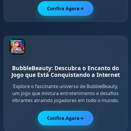
Confira Agora
→
BubbleBeauty: Descubra o Encanto do
Jogo que Está Conquistando a Internet
Explore o fascinante universo de BubbleBeauty,
um jogo que mistura entretenimento e desafios
vibrantes atraindo jogadores em todo o mundo.
Confira Agora
→