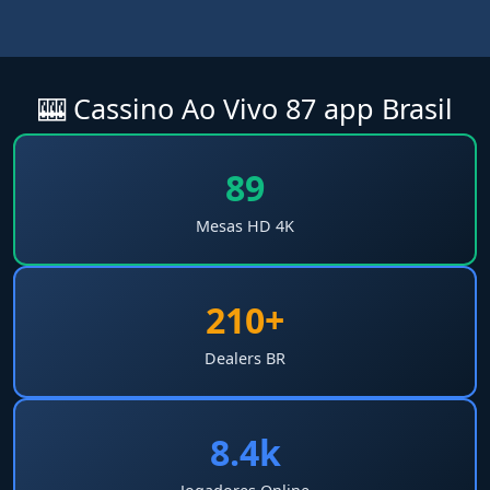
🎰 Cassino Ao Vivo 87 app Brasil
89
Mesas HD 4K
210+
Dealers BR
8.4k