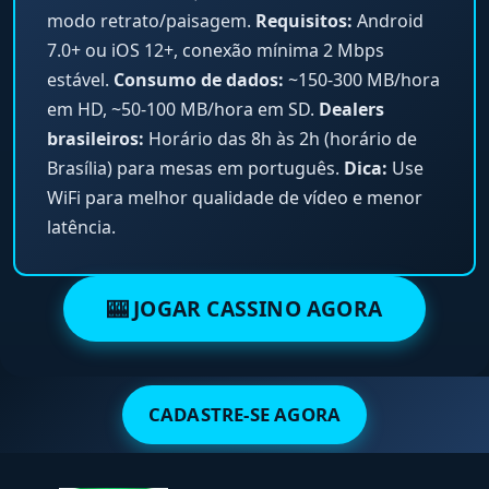
modo retrato/paisagem.
Requisitos:
Android
7.0+ ou iOS 12+, conexão mínima 2 Mbps
estável.
Consumo de dados:
~150-300 MB/hora
em HD, ~50-100 MB/hora em SD.
Dealers
brasileiros:
Horário das 8h às 2h (horário de
Brasília) para mesas em português.
Dica:
Use
WiFi para melhor qualidade de vídeo e menor
latência.
🎰 JOGAR CASSINO AGORA
CADASTRE-SE AGORA