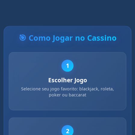
🎯 Como Jogar no Cassino
1
Escolher Jogo
Selecione seu jogo favorito: blackjack, roleta,
poker ou baccarat
2