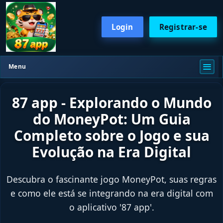
Login
Registrar-se
Menu
87 app - Explorando o Mundo
do MoneyPot: Um Guia
Completo sobre o Jogo e sua
Evolução na Era Digital
Descubra o fascinante jogo MoneyPot, suas regras
e como ele está se integrando na era digital com
o aplicativo '87 app'.