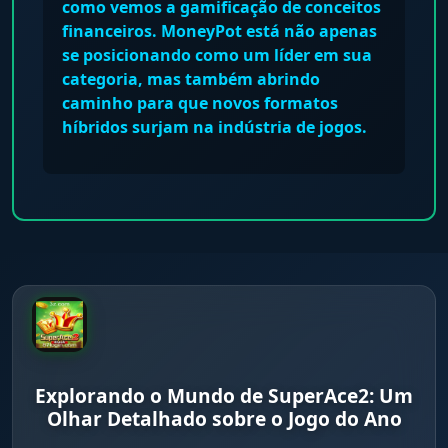
como vemos a gamificação de conceitos
financeiros. MoneyPot está não apenas
se posicionando como um líder em sua
categoria, mas também abrindo
caminho para que novos formatos
híbridos surjam na indústria de jogos.
Explorando o Mundo de SuperAce2: Um
Olhar Detalhado sobre o Jogo do Ano