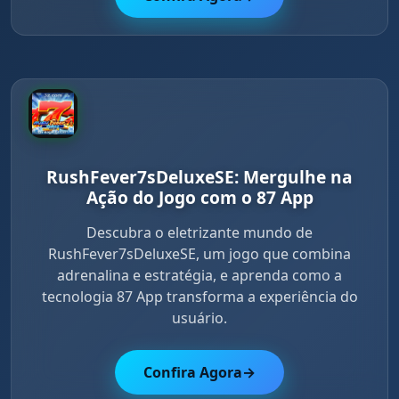
RushFever7sDeluxeSE: Mergulhe na
Ação do Jogo com o 87 App
Descubra o eletrizante mundo de
RushFever7sDeluxeSE, um jogo que combina
adrenalina e estratégia, e aprenda como a
tecnologia 87 App transforma a experiência do
usuário.
Confira Agora
→