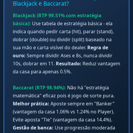
Blackjack e Baccarat?
Blackjack (RTP 99.51% com estratégia
básica):
Use tabela de estratégia básica - ela
indica quando pedir carta (hit), parar (stand),
dobrar (double) ou dividir (split) baseado na
sua mão e carta visível do dealer.
Regra de
ouro:
Sempre dividir Ases e 8s, nunca dividir
10s, dobrar em 11.
Resultado:
Reduz vantagem
da casa para apenas 0.5%.
Baccarat (RTP 98.94%):
Não há "estratégia
matemática" eficaz pois é jogo de sorte pura.
Melhor prática:
Aposte sempre em "Banker"
(vantagem da casa 1.06% vs 1.24% no Player).
Evite aposta "Tie" (vantagem da casa 14.4%).
Gestão de banca:
Use progressão moderada