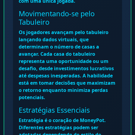
com uma única jogada.
Movimentando-se pelo
Tabuleiro
Os jogadores avançam pelo tabuleiro
lançando dados virtuais, que
determinam o número de casas a
avançar. Cada casa do tabuleiro
representa uma oportunidade ou um
desafio, desde investimentos lucrativos
até despesas inesperadas. A habilidade
está em tomar decisões que maximizam
o retorno enquanto minimiza perdas
potenciais.
Estratégias Essenciais
Estratégia é o coração de MoneyPot.
Diferentes estratégias podem ser
adotadas dependendo do estilo do