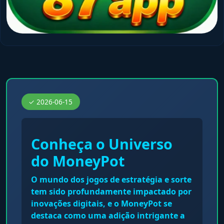
✓ 2026-06-15
Conheça o Universo
do MoneyPot
O mundo dos jogos de estratégia e sorte
tem sido profundamente impactado por
inovações digitais, e o MoneyPot se
destaca como uma adição intrigante a