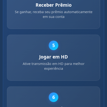
Receber Prêmio
Se ganhar, receba seu prêmio automaticamente
em sua conta
5
Jogar em HD
Ative transmissão em HD para melhor
experiência
6