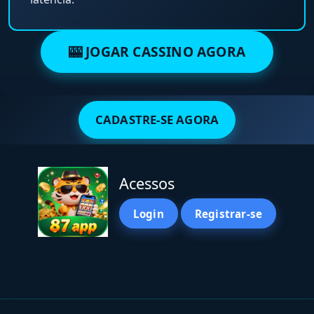
🎰 JOGAR CASSINO AGORA
CADASTRE-SE AGORA
Acessos
Login
Registrar-se