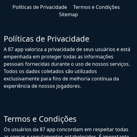
Políticas de Privacidade
Termos e Condições
Sitemap
Políticas de Privacidade
A 87 app valoriza a privacidade de seus usuários e está
empenhada em proteger todas as informações
pessoais fornecidas durante o uso de nossos serviços.
Todos os dados coletados são utilizados
exclusivamente para fins de melhoria contínua da
experiência de nossos jogadores.
Termos e Condições
Os usuários da 87 app concordam em respeitar todas
as regras e regulamentos estabelecidos. É importante