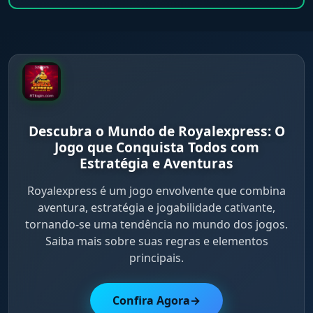
Descubra o Mundo de Royalexpress: O
Jogo que Conquista Todos com
Estratégia e Aventuras
Royalexpress é um jogo envolvente que combina
aventura, estratégia e jogabilidade cativante,
tornando-se uma tendência no mundo dos jogos.
Saiba mais sobre suas regras e elementos
principais.
Confira Agora
→