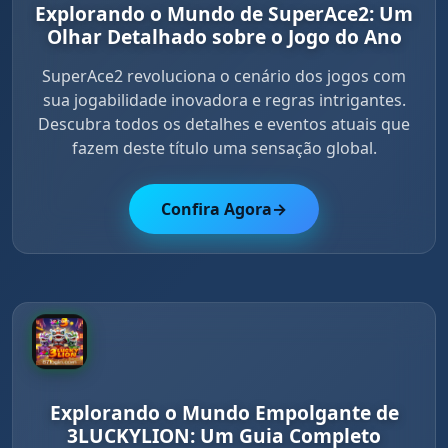
Explorando o Mundo de SuperAce2: Um
Olhar Detalhado sobre o Jogo do Ano
SuperAce2 revoluciona o cenário dos jogos com
sua jogabilidade inovadora e regras intrigantes.
Descubra todos os detalhes e eventos atuais que
fazem deste título uma sensação global.
Confira Agora
→
Explorando o Mundo Empolgante de
3LUCKYLION: Um Guia Completo