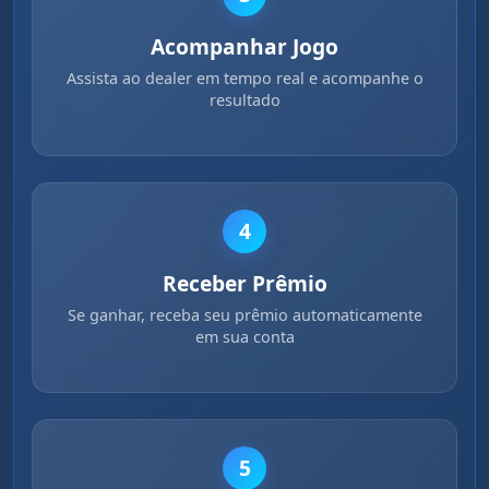
Acompanhar Jogo
Assista ao dealer em tempo real e acompanhe o
resultado
4
Receber Prêmio
Se ganhar, receba seu prêmio automaticamente
em sua conta
5