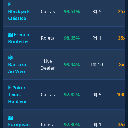
🃏
Blackjack
Cartas
99.51%
R$ 5
25x
Clássico
🎰 French
Roleta
98.65%
R$ 1
35x
Roulette
🎲
Live
Baccarat
98.94%
R$ 10
8x
Dealer
Ao Vivo
🃏 Poker
Texas
Cartas
97.82%
R$ 5
100x
Hold'em
🎰
European
Roleta
97.30%
R$ 1
35x