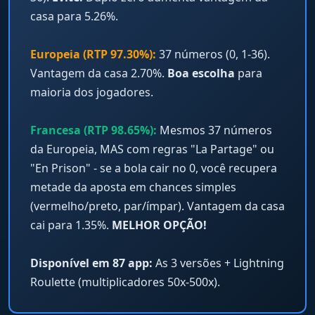
casa para 5.26%.
Europeia (RTP 97.30%):
37 números (0, 1-36).
Vantagem da casa 2.70%.
Boa escolha
para
maioria dos jogadores.
Francesa (RTP 98.65%):
Mesmos 37 números
da Europeia, MAS com regras "La Partage" ou
"En Prison" - se a bola cair no 0, você recupera
metade da aposta em chances simples
(vermelho/preto, par/ímpar). Vantagem da casa
cai para 1.35%.
MELHOR OPÇÃO!
Disponível em 87 app:
As 3 versões + Lightning
Roulette (multiplicadores 50x-500x).