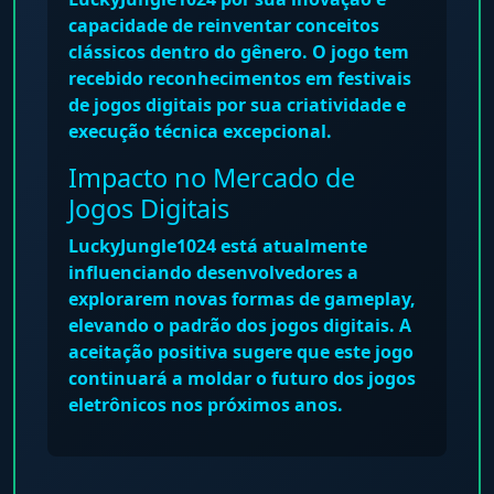
capacidade de reinventar conceitos
clássicos dentro do gênero. O jogo tem
recebido reconhecimentos em festivais
de jogos digitais por sua criatividade e
execução técnica excepcional.
Impacto no Mercado de
Jogos Digitais
LuckyJungle1024 está atualmente
influenciando desenvolvedores a
explorarem novas formas de gameplay,
elevando o padrão dos jogos digitais. A
aceitação positiva sugere que este jogo
continuará a moldar o futuro dos jogos
eletrônicos nos próximos anos.