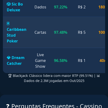
🎲 Sic Bo
Dados
97.22%
R$ 2
180x
Deluxe
🃏
Caribbean
Cartas
97.48%
R$ 5
100x
Stud
Poker
Live
💎 Dream
Game
96.58%
R$ 1
40x
Catcher
Show
🏆 Blackjack Clássico lidera com maior RTP (99.51%) | 📊
Dados de 2.3M jogadas em Out/2025
❓ Perguntas Frequentes - Cassino