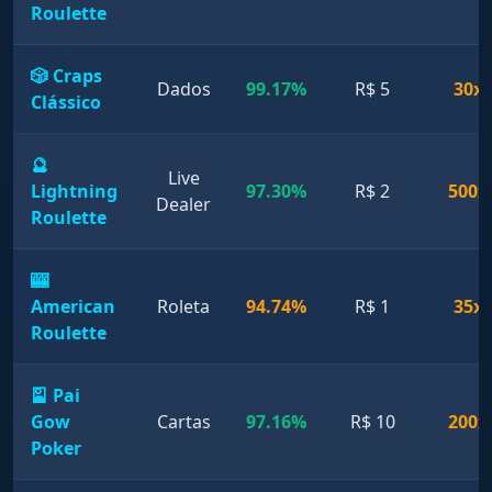
Roulette
🎲 Craps
Dados
99.17%
R$ 5
30x
Clássico
🔮
Live
Lightning
97.30%
R$ 2
500x
Dealer
Roulette
🎰
American
Roleta
94.74%
R$ 1
35x
Roulette
🎴 Pai
Gow
Cartas
97.16%
R$ 10
200x
Poker