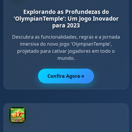
Explorando as Profundezas do
'OlympianTemple': Um Jogo Inovador
para 2023
Descubra as funcionalidades, regras e a jornada
imersiva do novo jogo 'OlympianTemple',
projetado para cativar jogadores em todo o
mundo.
Confira Agora
→