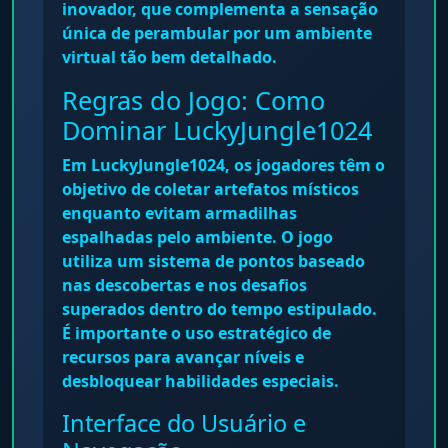
inovador, que complementa a sensação
única de perambular por um ambiente
virtual tão bem detalhado.
Regras do Jogo: Como
Dominar LuckyJungle1024
Em LuckyJungle1024, os jogadores têm o
objetivo de coletar artefatos místicos
enquanto evitam armadilhas
espalhadas pelo ambiente. O jogo
utiliza um sistema de pontos baseado
nas descobertas e nos desafios
superados dentro do tempo estipulado.
É importante o uso estratégico de
recursos para avançar níveis e
desbloquear habilidades especiais.
Interface do Usuário e