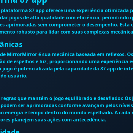
a plataforma
87 app
oferece uma experiência otimizada pa
dar jogos de alta qualidade com eficiência, permitindo
des aprimoradas sem comprometer o desempenho. Esta ca
amento robusto para lidar com suas complexas mecânica
ânicas
s de MirrorMirror é sua mecânica baseada em reflexos. O
 de espelhos e luz, proporcionando uma experiência es
 jogo é potencializada pela capacidade da 87 app de in
 do usuário.
 regras que mantém o jogo equilibrado e desafiador. Os
 podem ser aprimoradas conforme avançam pelos níveis. 
omo energia e tempo dentro do mundo espelhado. A cada
dores planejem suas ações com antecedência.
nidade