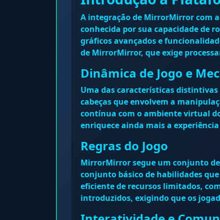
A integração de MirrorMirror com 
conhecida por sua capacidade de ro
gráficos avançados e funcionalida
de MirrorMirror, que exige process
Dinâmica de Jogo e Mec
Uma das características distintiva
cabeças que envolvem a manipulação
contínua com o ambiente virtual do
enriquece ainda mais a experiência
Regras do Jogo
MirrorMirror segue um conjunto de
conjunto básico de habilidades que
eficiente de recursos limitados, c
introduzidos, exigindo que os joga
Interatividade e Comu