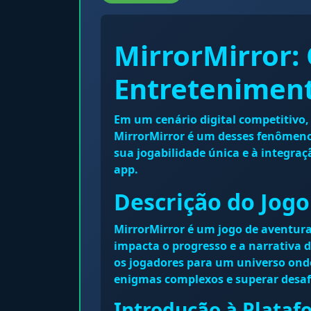
MirrorMirror:
Entretenimen
Em um cenário digital competitivo,
MirrorMirror é um desses fenômeno
sua jogabilidade única e à integra
app
.
Descrição do Jogo
MirrorMirror é um jogo de aventura
impacta o progresso e a narrativa d
os jogadores para um universo onde
enigmas complexos e superar desafi
Introdução à Plataf