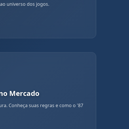
 ao universo dos jogos.
 no Mercado
ura. Conheça suas regras e como o '87