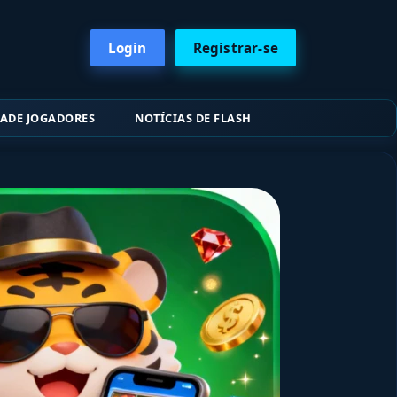
Login
Registrar-se
ADE JOGADORES
NOTÍCIAS DE FLASH