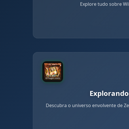
Explore tudo sobre Wil
Explorando
Descubra o universo envolvente de Ze