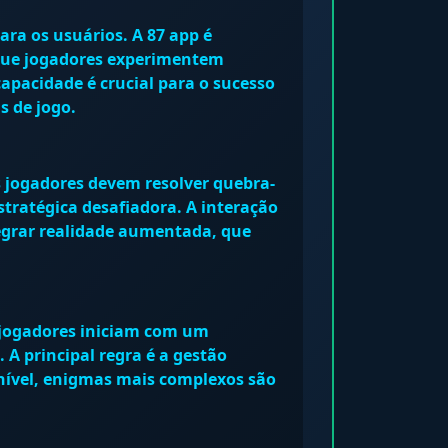
ra os usuários. A 87 app é
 que jogadores experimentem
pacidade é crucial para o sucesso
s de jogo.
s jogadores devem resolver quebra-
tratégica desafiadora. A interação
tegrar realidade aumentada, que
 jogadores iniciam com um
A principal regra é a gestão
 nível, enigmas mais complexos são