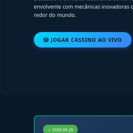
envolvente com mecânicas inovadoras 
redor do mundo.
🎲 JOGAR CASSINO AO VIVO
✓ 2026-06-26