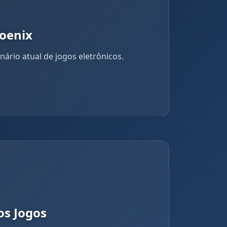
oenix
nário atual de jogos eletrônicos.
os Jogos