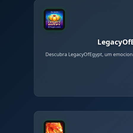
LegacyOfE
Descubra LegacyOfEgypt, um emocionan