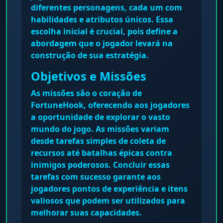
diferentes personagens, cada um com
habilidades e atributos únicos. Essa
escolha inicial é crucial, pois define a
abordagem que o jogador levará na
construção de sua estratégia.
Objetivos e Missões
As missões são o coração de
FortuneHook, oferecendo aos jogadores
a oportunidade de explorar o vasto
mundo do jogo. As missões variam
desde tarefas simples de coleta de
recursos até batalhas épicas contra
inimigos poderosos. Concluir essas
tarefas com sucesso garante aos
jogadores pontos de experiência e itens
valiosos que podem ser utilizados para
melhorar suas capacidades.