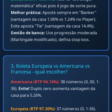
matemática" eficaz pois é jogo de sorte pura.
Melhor prática:
Aposte sempre em "Banker"
(vantagem da casa 1.06% vs 1.24% no Player).
Evite aposta "Tie" (vantagem da casa 14.4%).
Gestão de banca:
Use progressão moderada
(Martingale modificado), defina stop-loss.
3. Roleta Europeia vs Americana vs
Francesa - qual escolher?
Americana (RTP 94.74%):
38 números (0, 00, 1-
36).
Evite!
Duplo zero aumenta vantagem da
casa para 5.26%.
Europeia (RTP 97.30%):
37 números (0, 1-36).