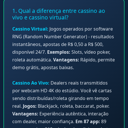
1. Qual a diferença entre cassino ao
vivo e cassino virtual?
Cassino Virtual:
Jogos operados por software
RNG (Random Number Generator) - resultados
instantâneos, apostas de R$ 0,50 a R$ 500,
disponível 24/7.
Exemplos:
Slots, vídeo poker,
roleta automática.
Vantagens:
Rápido, permite
demo grátis, apostas baixas.
Cassino Ao Vivo:
Dealers reais transmitidos
por webcam HD 4K do estúdio. Você vê cartas
sendo distribuídas/roleta girando em tempo
real.
Jogos:
Blackjack, roleta, baccarat, poker.
Vantagens:
Experiência autêntica, interação
com dealer, maior confiança.
Em 87 app:
89