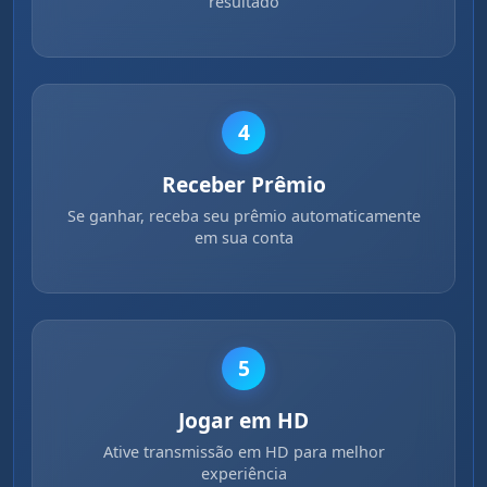
resultado
4
Receber Prêmio
Se ganhar, receba seu prêmio automaticamente
em sua conta
5
Jogar em HD
Ative transmissão em HD para melhor
experiência