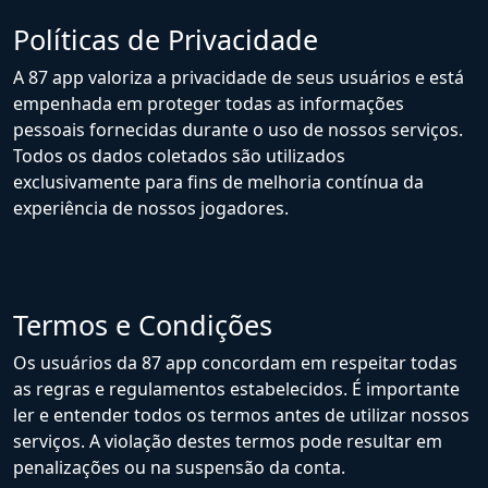
Políticas de Privacidade
A 87 app valoriza a privacidade de seus usuários e está
empenhada em proteger todas as informações
pessoais fornecidas durante o uso de nossos serviços.
Todos os dados coletados são utilizados
exclusivamente para fins de melhoria contínua da
experiência de nossos jogadores.
Termos e Condições
Os usuários da 87 app concordam em respeitar todas
as regras e regulamentos estabelecidos. É importante
ler e entender todos os termos antes de utilizar nossos
serviços. A violação destes termos pode resultar em
penalizações ou na suspensão da conta.