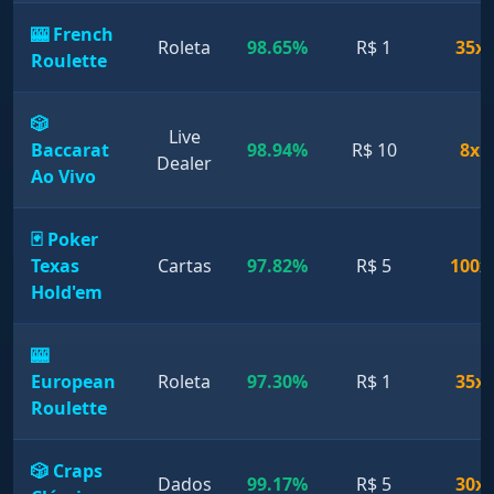
🎰 French
Roleta
98.65%
R$ 1
35x
Roulette
🎲
Live
Baccarat
98.94%
R$ 10
8x
Dealer
Ao Vivo
🃏 Poker
Texas
Cartas
97.82%
R$ 5
100x
Hold'em
🎰
European
Roleta
97.30%
R$ 1
35x
Roulette
🎲 Craps
Dados
99.17%
R$ 5
30x