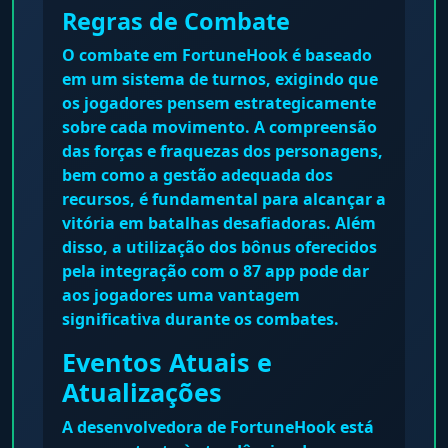
Regras de Combate
O combate em FortuneHook é baseado
em um sistema de turnos, exigindo que
os jogadores pensem estrategicamente
sobre cada movimento. A compreensão
das forças e fraquezas dos personagens,
bem como a gestão adequada dos
recursos, é fundamental para alcançar a
vitória em batalhas desafiadoras. Além
disso, a utilização dos bônus oferecidos
pela integração com o 87 app pode dar
aos jogadores uma vantagem
significativa durante os combates.
Eventos Atuais e
Atualizações
A desenvolvedora de FortuneHook está