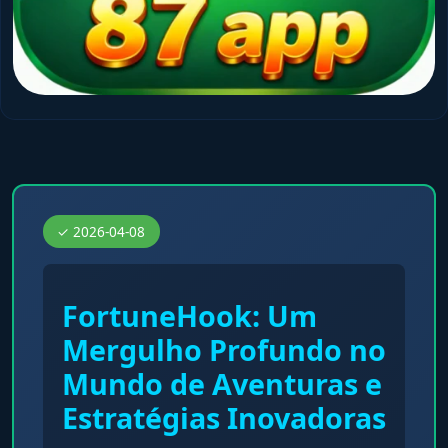
✓ 2026-04-08
FortuneHook: Um
Mergulho Profundo no
Mundo de Aventuras e
Estratégias Inovadoras