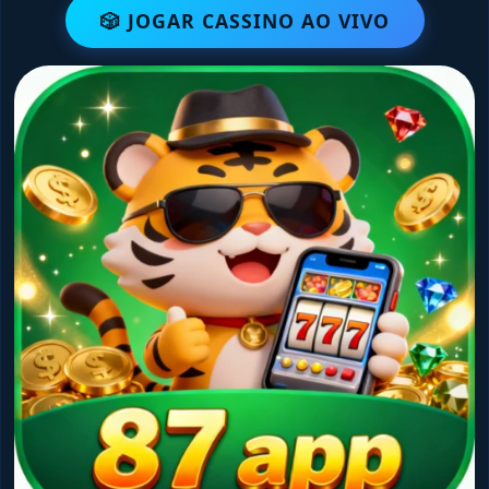
🎲 JOGAR CASSINO AO VIVO