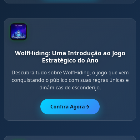
WolfHiding: Uma Introdução ao Jogo
Estratégico do Ano
Descubra tudo sobre WolfHiding, o jogo que vem
conquistando o público com suas regras únicas e
dinâmicas de esconderijo.
Confira Agora
→