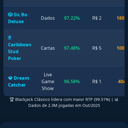
🎲 Sic Bo
Dados
97.22%
R$ 2
180x
Deluxe
🃏
Caribbean
Cartas
97.48%
R$ 5
100x
Stud
Poker
Live
💎 Dream
Game
96.58%
R$ 1
40x
Catcher
Show
🏆 Blackjack Clássico lidera com maior RTP (99.51%) | 📊
Dados de 2.3M jogadas em Out/2025