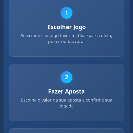
1
Escolher Jogo
Selecione seu jogo favorito: blackjack, roleta,
poker ou baccarat
2
Fazer Aposta
Escolha o valor da sua aposta e confirme sua
jogada