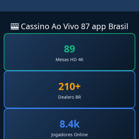
🎰 Cassino Ao Vivo 87 app Brasil
89
Mesas HD 4K
210+
Dealers BR
8.4k
Jogadores Online