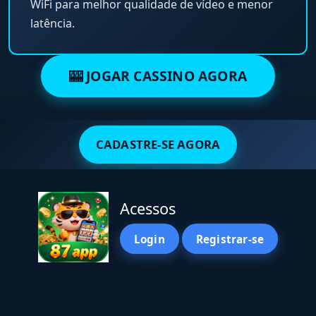
WiFi para melhor qualidade de vídeo e menor
latência.
🎰 JOGAR CASSINO AGORA
CADASTRE-SE AGORA
Acessos
Login
Registrar-se