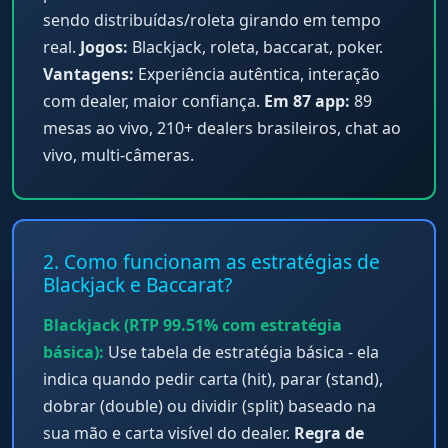
sendo distribuídas/roleta girando em tempo
real.
Jogos:
Blackjack, roleta, baccarat, poker.
Vantagens:
Experiência autêntica, interação
com dealer, maior confiança.
Em 87 app:
89
mesas ao vivo, 210+ dealers brasileiros, chat ao
vivo, multi-câmeras.
2. Como funcionam as estratégias de
Blackjack e Baccarat?
Blackjack (RTP 99.51% com estratégia
básica):
Use tabela de estratégia básica - ela
indica quando pedir carta (hit), parar (stand),
dobrar (double) ou dividir (split) baseado na
sua mão e carta visível do dealer.
Regra de