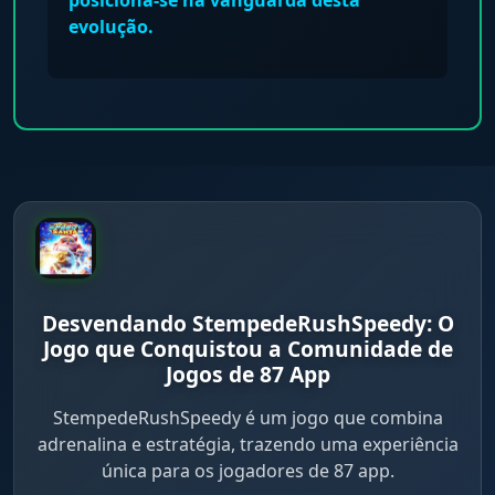
posiciona-se na vanguarda desta
evolução.
Desvendando StempedeRushSpeedy: O
Jogo que Conquistou a Comunidade de
Jogos de 87 App
StempedeRushSpeedy é um jogo que combina
adrenalina e estratégia, trazendo uma experiência
única para os jogadores de 87 app.