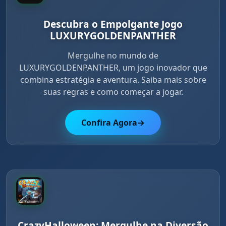
Descubra o Empolgante Jogo
LUXURYGOLDENPANTHER
Mergulhe no mundo de
LUXURYGOLDENPANTHER, um jogo inovador que
combina estratégia e aventura. Saiba mais sobre
suas regras e como começar a jogar.
Confira Agora
→
CrazyHalloween: Mergulhe na Diversão